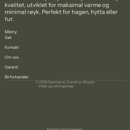
kvalitet, utviklet for maksimal varme og
minimal røyk. Perfekt for hagen, hytta eller
tur.
Meny
Søk
Kontakt
Personvernerklæring
Om oss
Retningslinjer for angrerett
Garanti
Kontaktinformasjon
Vilkår for bruk
Bli forhandler
© 2026
Flamma.no
, Drevet av Shopify
Vilkår og retningslinjer
Facebook
Instagram