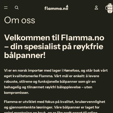
Totalt an
varer 
handleku
0
Om oss
Velkommen til Flamma.no
– din spesialist på røykfrie
bålpanner!
Vi er en norsk importør med lager i Hønefoss, og står bak vårt
eget kvalitetsmerke Flamma. Vårt mål er enkelt: å levere
robuste, stilrene og funksjonelle bålpanner som gir en
behagelig og tilnærmet røykfri bålopplevelse – uten
kompromisser.
Flamma er utviklet med fokus på kvalitet, brukervennlighet
og gjennomtenkte løsninger. Våre bålpanner er laget for
enkel montering og bruk, og er like godt egnet til rolige